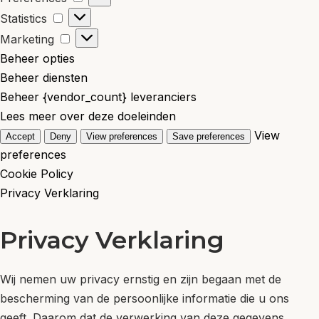
n
r
S
Statistics
c
e
t
M
Marketing
t
f
a
a
Beheer opties
i
e
t
r
Beheer diensten
o
r
i
k
Beheer {vendor_count} leveranciers
n
e
s
e
Lees meer over deze doeleinden
a
n
t
t
View
l
Accept
Deny
View preferences
Save preferences
c
i
i
preferences
e
c
n
Cookie Policy
s
s
g
Privacy Verklaring
Privacy Verklaring
Wij nemen uw privacy ernstig en zijn begaan met de
bescherming van de persoonlijke informatie die u ons
geeft. Daarom dat de verwerking van deze gegevens